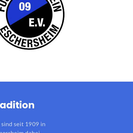
adition
 sind seit 1909 in
hersheim dabei.